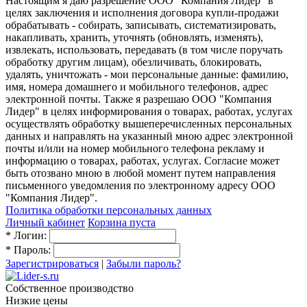
Настоящим я даю разрешение ООО "Компания Лидер" в
целях заключения и исполнения договора купли-продажи
обрабатывать - собирать, записывать, систематизировать,
накапливать, хранить, уточнять (обновлять, изменять),
извлекать, использовать, передавать (в том числе поручать
обработку другим лицам), обезличивать, блокировать,
удалять, уничтожать - мои персональные данные: фамилию,
имя, номера домашнего и мобильного телефонов, адрес
электронной почты. Также я разрешаю ООО "Компания
Лидер" в целях информирования о товарах, работах, услугах
осуществлять обработку вышеперечисленных персональных
данных и направлять на указанный мною адрес электронной
почты и/или на номер мобильного телефона рекламу и
информацию о товарах, работах, услугах. Согласие может
быть отозвано мною в любой момент путем направления
письменного уведомления по электронному адресу ООО
"Компания Лидер".
Политика обработки персональных данных
Личный кабинет
Корзина пуста
*
Логин:
*
Пароль:
Зарегистрироваться
|
Забыли пароль?
Собственное производство
Низкие цены