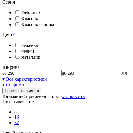
Серия
Delta-max
Классик
Классик эконом
Цвет
?
бежевый
белый
металлик
Ширина
от
до
мм
▾ Все характеристики
▴ Свернуть
Применить фильтр
Внимание! применен фильтр
x
Сбросить
Показывать по:
8
16
32
Перейти к странице: