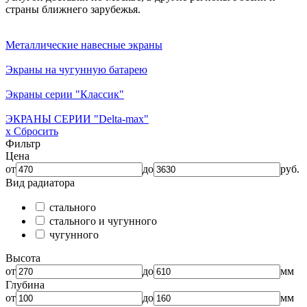
страны ближнего зарубежья.
Металлические навесные экраны
Экраны на чугунную батарею
Экраны серии "Классик"
ЭКРАНЫ СЕРИИ "Delta-max"
x Сбросить
Фильтр
Цена
от
до
руб.
Вид радиатора
стального
стального и чугунного
чугунного
Высота
от
до
мм
Глубина
от
до
мм