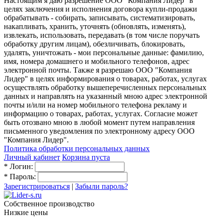
Настоящим я даю разрешение ООО "Компания Лидер" в
целях заключения и исполнения договора купли-продажи
обрабатывать - собирать, записывать, систематизировать,
накапливать, хранить, уточнять (обновлять, изменять),
извлекать, использовать, передавать (в том числе поручать
обработку другим лицам), обезличивать, блокировать,
удалять, уничтожать - мои персональные данные: фамилию,
имя, номера домашнего и мобильного телефонов, адрес
электронной почты. Также я разрешаю ООО "Компания
Лидер" в целях информирования о товарах, работах, услугах
осуществлять обработку вышеперечисленных персональных
данных и направлять на указанный мною адрес электронной
почты и/или на номер мобильного телефона рекламу и
информацию о товарах, работах, услугах. Согласие может
быть отозвано мною в любой момент путем направления
письменного уведомления по электронному адресу ООО
"Компания Лидер".
Политика обработки персональных данных
Личный кабинет
Корзина пуста
*
Логин:
*
Пароль:
Зарегистрироваться
|
Забыли пароль?
Собственное производство
Низкие цены