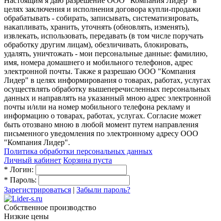
Настоящим я даю разрешение ООО "Компания Лидер" в
целях заключения и исполнения договора купли-продажи
обрабатывать - собирать, записывать, систематизировать,
накапливать, хранить, уточнять (обновлять, изменять),
извлекать, использовать, передавать (в том числе поручать
обработку другим лицам), обезличивать, блокировать,
удалять, уничтожать - мои персональные данные: фамилию,
имя, номера домашнего и мобильного телефонов, адрес
электронной почты. Также я разрешаю ООО "Компания
Лидер" в целях информирования о товарах, работах, услугах
осуществлять обработку вышеперечисленных персональных
данных и направлять на указанный мною адрес электронной
почты и/или на номер мобильного телефона рекламу и
информацию о товарах, работах, услугах. Согласие может
быть отозвано мною в любой момент путем направления
письменного уведомления по электронному адресу ООО
"Компания Лидер".
Политика обработки персональных данных
Личный кабинет
Корзина пуста
*
Логин:
*
Пароль:
Зарегистрироваться
|
Забыли пароль?
Собственное производство
Низкие цены