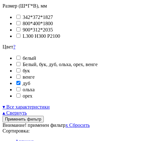
Размер (Ш*Г*В), мм
342*372*1827
800*400*1800
900*312*2035
L300 H300 P2100
Цвет
?
белый
Белый, бук, дуб, ольха, орех, венге
бук
венге
дуб
ольха
орех
▾ Все характеристики
▴ Свернуть
Применить фильтр
Внимание! применен фильтр
x
Сбросить
Сортировка: