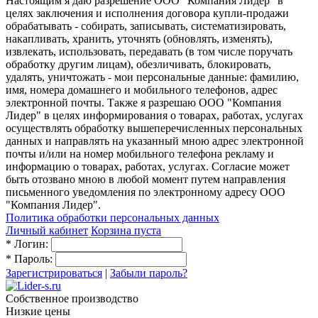
Настоящим я даю разрешение ООО "Компания Лидер" в
целях заключения и исполнения договора купли-продажи
обрабатывать - собирать, записывать, систематизировать,
накапливать, хранить, уточнять (обновлять, изменять),
извлекать, использовать, передавать (в том числе поручать
обработку другим лицам), обезличивать, блокировать,
удалять, уничтожать - мои персональные данные: фамилию,
имя, номера домашнего и мобильного телефонов, адрес
электронной почты. Также я разрешаю ООО "Компания
Лидер" в целях информирования о товарах, работах, услугах
осуществлять обработку вышеперечисленных персональных
данных и направлять на указанный мною адрес электронной
почты и/или на номер мобильного телефона рекламу и
информацию о товарах, работах, услугах. Согласие может
быть отозвано мною в любой момент путем направления
письменного уведомления по электронному адресу ООО
"Компания Лидер".
Политика обработки персональных данных
Личный кабинет
Корзина пуста
*
Логин:
*
Пароль:
Зарегистрироваться
|
Забыли пароль?
Собственное производство
Низкие цены