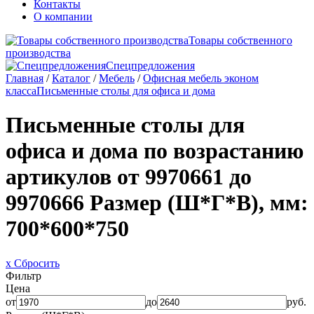
Контакты
О компании
Товары собственного
производства
Спецпредложения
Главная
/
Каталог
/
Мебель
/
Офисная мебель эконом
класса
Письменные столы для офиса и дома
Письменные столы для
офиса и дома по возрастанию
артикулов от 9970661 до
9970666
Размер (Ш*Г*В), мм:
700*600*750
x Сбросить
Фильтр
Цена
от
до
руб.