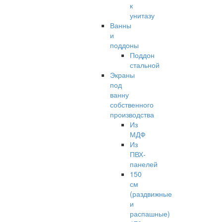
к
унитазу
Ванны
и
поддоны
Поддон
стальной
Экраны
под
ванну
собственного
производства
Из
МДФ
Из
ПВХ-
панелей
150
см
(раздвижные
и
распашные)