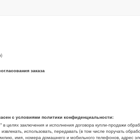
звонок бесплатный
и)
согласования заказа
ласен с условиями политики конфиденциальности:
 целях заключения и исполнения договора купли-продажи обрабат
, извлекать, использовать, передавать (в том числе поручать обраб
амилию, имя, номера домашнего и мобильного телефонов, адрес э