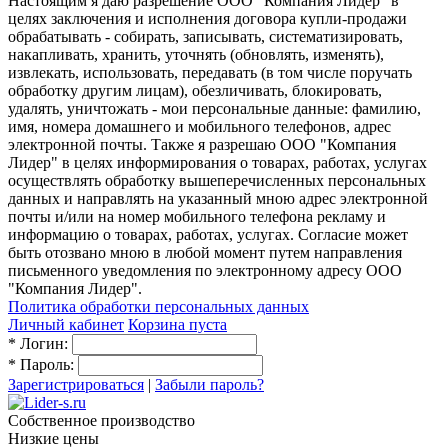
Настоящим я даю разрешение ООО "Компания Лидер" в
целях заключения и исполнения договора купли-продажи
обрабатывать - собирать, записывать, систематизировать,
накапливать, хранить, уточнять (обновлять, изменять),
извлекать, использовать, передавать (в том числе поручать
обработку другим лицам), обезличивать, блокировать,
удалять, уничтожать - мои персональные данные: фамилию,
имя, номера домашнего и мобильного телефонов, адрес
электронной почты. Также я разрешаю ООО "Компания
Лидер" в целях информирования о товарах, работах, услугах
осуществлять обработку вышеперечисленных персональных
данных и направлять на указанный мною адрес электронной
почты и/или на номер мобильного телефона рекламу и
информацию о товарах, работах, услугах. Согласие может
быть отозвано мною в любой момент путем направления
письменного уведомления по электронному адресу ООО
"Компания Лидер".
Политика обработки персональных данных
Личный кабинет
Корзина пуста
*
Логин:
*
Пароль:
Зарегистрироваться
|
Забыли пароль?
Собственное производство
Низкие цены