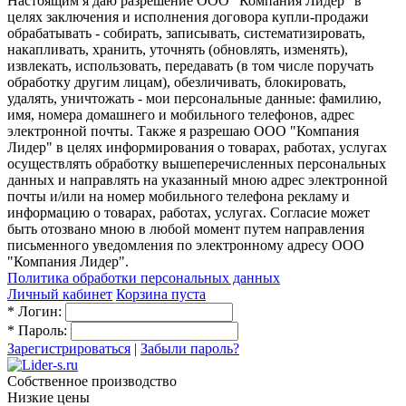
Настоящим я даю разрешение ООО "Компания Лидер" в
целях заключения и исполнения договора купли-продажи
обрабатывать - собирать, записывать, систематизировать,
накапливать, хранить, уточнять (обновлять, изменять),
извлекать, использовать, передавать (в том числе поручать
обработку другим лицам), обезличивать, блокировать,
удалять, уничтожать - мои персональные данные: фамилию,
имя, номера домашнего и мобильного телефонов, адрес
электронной почты. Также я разрешаю ООО "Компания
Лидер" в целях информирования о товарах, работах, услугах
осуществлять обработку вышеперечисленных персональных
данных и направлять на указанный мною адрес электронной
почты и/или на номер мобильного телефона рекламу и
информацию о товарах, работах, услугах. Согласие может
быть отозвано мною в любой момент путем направления
письменного уведомления по электронному адресу ООО
"Компания Лидер".
Политика обработки персональных данных
Личный кабинет
Корзина пуста
*
Логин:
*
Пароль:
Зарегистрироваться
|
Забыли пароль?
Собственное производство
Низкие цены