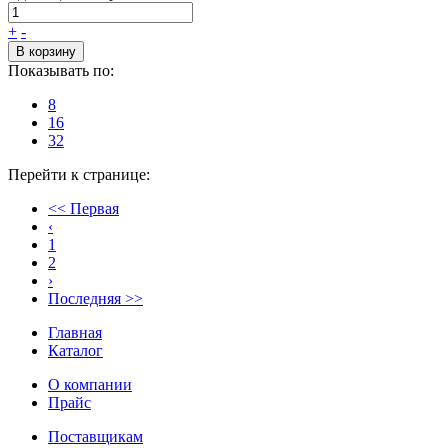
+
-
В корзину
Показывать по:
8
16
32
Перейти к странице:
<< Первая
‹
1
2
›
Последняя >>
Главная
Каталог
О компании
Прайс
Поставщикам