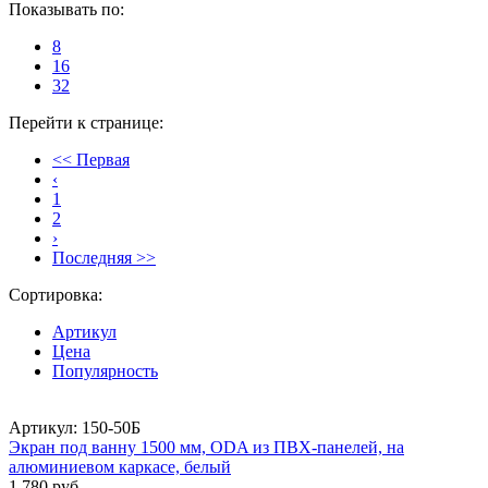
Показывать по:
8
16
32
Перейти к странице:
<< Первая
‹
1
2
›
Последняя >>
Сортировка:
Артикул
Цена
Популярность
Артикул: 150-50Б
Экран под ванну 1500 мм, ODA из ПВХ-панелей, на
алюминиевом каркасе, белый
1 780 руб.