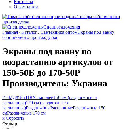
Контакты
О компании
Товары собственного
производства
Спецпредложения
Главная
/
Каталог
/
Сантехника оптом
Экраны под ванну
собственного производства
Экраны под ванну по
возрастанию артикулов от
150-50Б до 170-50Р
Производитель: Украина
Из МДФ
Из ПВХ-панелей
150 см (раздвижные и
распашные)
170 см (раздвижные и
распашные)
Раздвижные
Распашные
Раздвижные 150
см
Раздвижные 170 см
x Сбросить
Фильтр
Цена