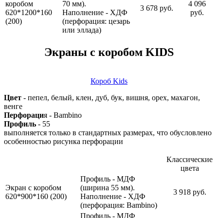
коробом
70 мм).
4 096
3 678 руб.
620*1200*160
Наполнение - ХДФ
руб.
(200)
(перфорация: цезарь
или эллада)
Экраны с коробом KIDS
Короб Kids
Цвет
- пепел, белый, клен, дуб, бук, вишня, орех, махагон,
венге
Перфораци
я - Bambino
Профиль
- 55
выполняется только в стандартных размерах, что обусловлено
особенностью рисунка перфорации
Классические
цвета
Профиль - МДФ
Экран с коробом
(ширина 55 мм).
3 918 руб.
620*900*160 (200)
Наполнение - ХДФ
(перфорация: Bambino)
Профиль - МДФ