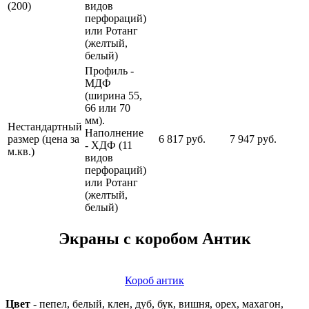
(200)
видов
перфораций)
или Ротанг
(желтый,
белый)
Профиль -
МДФ
(ширина 55,
66 или 70
мм).
Нестандартный
Наполнение
размер (цена за
6 817 руб.
7 947 руб.
- ХДФ (11
м.кв.)
видов
перфораций)
или Ротанг
(желтый,
белый)
Экраны c коробом Антик
Короб антик
Цвет
- пепел, белый, клен, дуб, бук, вишня, орех, махагон,