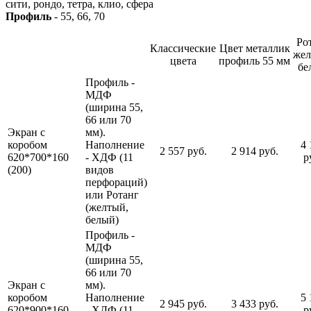
сити, рондо, тетра, клио, сфера
Профиль
- 55, 66, 70
Ро
Классические
Цвет металлик
жел
цвета
профиль 55 мм
бе
Профиль -
МДФ
(ширина 55,
66 или 70
Экран с
мм).
коробом
Наполнение
4 
2 557 руб.
2 914 руб.
620*700*160
- ХДФ (11
р
(200)
видов
перфораций)
или Ротанг
(желтый,
белый)
Профиль -
МДФ
(ширина 55,
66 или 70
Экран с
мм).
коробом
Наполнение
5 
2 945 руб.
3 433 руб.
620*900*160
- ХДФ (11
р