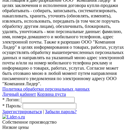
Настоящим я даю разрешение ООО "Компания Лидер" в
целях заключения и исполнения договора купли-продажи
обрабатывать - собирать, записывать, систематизировать,
накапливать, хранить, уточнять (обновлять, изменять),
извлекать, использовать, передавать (в том числе поручать
обработку другим лицам), обезличивать, блокировать,
удалять, уничтожать - мои персональные данные: фамилию,
имя, номера домашнего и мобильного телефонов, адрес
электронной почты. Также я разрешаю ООО "Компания
Лидер" в целях информирования о товарах, работах, услугах
осуществлять обработку вышеперечисленных персональных
данных и направлять на указанный мною адрес электронной
почты и/или на номер мобильного телефона рекламу и
информацию о товарах, работах, услугах. Согласие может
быть отозвано мною в любой момент путем направления
письменного уведомления по электронному адресу ООО
"Компания Лидер".
Политика обработки персональных данных
Личный кабинет
Корзина пуста
*
Логин:
*
Пароль:
Зарегистрироваться
|
Забыли пароль?
Собственное производство
Низкие цены