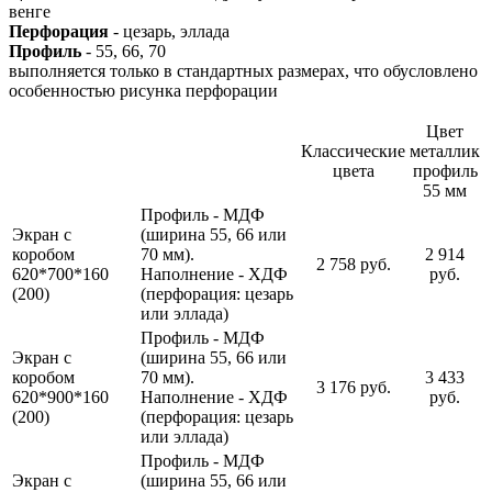
венге
Перфорация
- цезарь, эллада
Профиль
- 55, 66, 70
выполняется только в стандартных размерах, что обусловлено
особенностью рисунка перфорации
Цвет
Классические
металлик
цвета
профиль
55 мм
Профиль - МДФ
Экран с
(ширина 55, 66 или
коробом
70 мм).
2 914
2 758 руб.
620*700*160
Наполнение - ХДФ
руб.
(200)
(перфорация: цезарь
или эллада)
Профиль - МДФ
Экран с
(ширина 55, 66 или
коробом
70 мм).
3 433
3 176 руб.
620*900*160
Наполнение - ХДФ
руб.
(200)
(перфорация: цезарь
или эллада)
Профиль - МДФ
Экран с
(ширина 55, 66 или