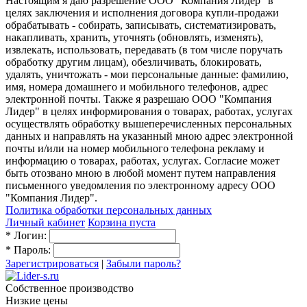
Настоящим я даю разрешение ООО "Компания Лидер" в
целях заключения и исполнения договора купли-продажи
обрабатывать - собирать, записывать, систематизировать,
накапливать, хранить, уточнять (обновлять, изменять),
извлекать, использовать, передавать (в том числе поручать
обработку другим лицам), обезличивать, блокировать,
удалять, уничтожать - мои персональные данные: фамилию,
имя, номера домашнего и мобильного телефонов, адрес
электронной почты. Также я разрешаю ООО "Компания
Лидер" в целях информирования о товарах, работах, услугах
осуществлять обработку вышеперечисленных персональных
данных и направлять на указанный мною адрес электронной
почты и/или на номер мобильного телефона рекламу и
информацию о товарах, работах, услугах. Согласие может
быть отозвано мною в любой момент путем направления
письменного уведомления по электронному адресу ООО
"Компания Лидер".
Политика обработки персональных данных
Личный кабинет
Корзина пуста
*
Логин:
*
Пароль:
Зарегистрироваться
|
Забыли пароль?
Собственное производство
Низкие цены