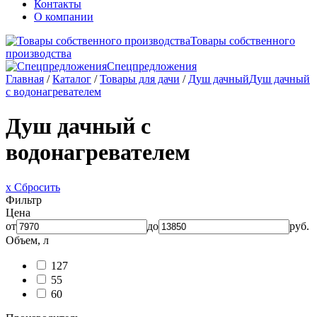
Контакты
О компании
Товары собственного
производства
Спецпредложения
Главная
/
Каталог
/
Товары для дачи
/
Душ дачный
Душ дачный
с водонагревателем
Душ дачный с
водонагревателем
x Сбросить
Фильтр
Цена
от
до
руб.
Объем, л
127
55
60