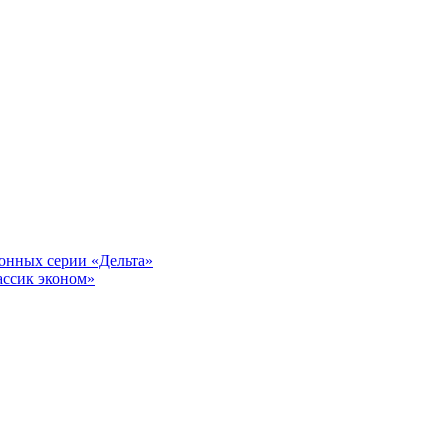
онных серии «Дельта»
ассик эконом»