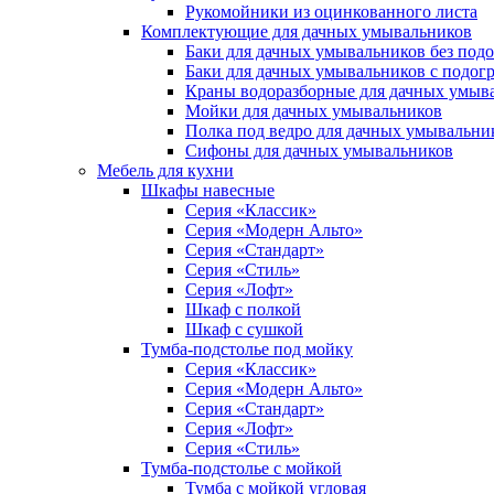
Рукомойники из оцинкованного листа
Комплектующие для дачных умывальников
Баки для дачных умывальников без под
Баки для дачных умывальников с подог
Краны водоразборные для дачных умыв
Мойки для дачных умывальников
Полка под ведро для дачных умывальни
Сифоны для дачных умывальников
Мебель для кухни
Шкафы навесные
Серия «Классик»
Серия «Модерн Альто»
Серия «Стандарт»
Серия «Стиль»
Серия «Лофт»
Шкаф с полкой
Шкаф с сушкой
Тумба-подстолье под мойку
Серия «Классик»
Серия «Модерн Альто»
Серия «Стандарт»
Серия «Лофт»
Серия «Стиль»
Тумба-подстолье с мойкой
Тумба с мойкой угловая