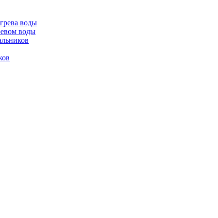
огрева воды
ревом воды
альников
ков