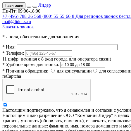
Лидер
Навигация
Пн-Пт: 09:00-18:00
+7 (495) 788-36-56
8 (800) 55-55-66-8
Для регионов звонок бесп
mail@lider-s.ru
Заказать звонок
*
- поля, обязательные для заполнения.
*
Имя:
*
Телефон:
11 цифр, начиная с 8 (код города или оператора связи)
*
Удобное время для звонка:
*
Причина обращения:
для консультации
для согласовани
reCaptcha
Настоящим подтверждаю, что я ознакомлен и согласен с усло
Настоящим я даю разрешение ООО "Компания Лидер" в целях за
хранить, уточнять (обновлять, изменять), извлекать, использов
персональные данные: фамилию, имя, номера домашнего и моб