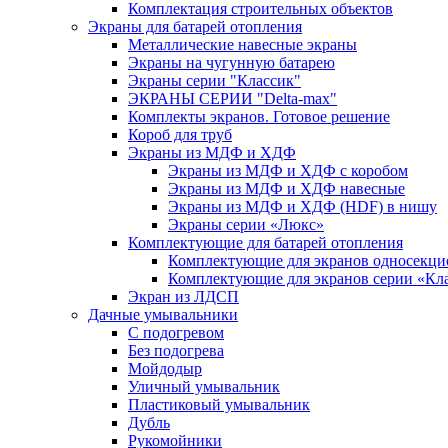
Комплектация строительных объектов
Экраны для батарей отопления
Металлические навесные экраны
Экраны на чугунную батарею
Экраны серии "Классик"
ЭКРАНЫ СЕРИИ "Delta-max"
Комплекты экранов. Готовое решение
Короб для труб
Экраны из МДФ и ХДФ
Экраны из МДФ и ХДФ с коробом
Экраны из МДФ и ХДФ навесные
Экраны из МДФ и ХДФ (HDF) в нишу
Экраны серии «Люкс»
Комплектующие для батарей отопления
Комплектующие для экранов односекци
Комплектующие для экранов серии «Кл
Экран из ЛДСП
Дачные умывальники
С подогревом
Без подогрева
Мойдодыр
Уличный умывальник
Пластиковый умывальник
Дубль
Рукомойники