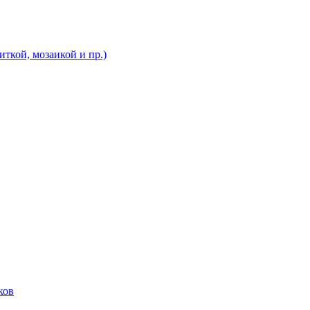
ткой, мозаикой и пр.)
ков