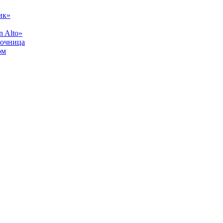
ик»
 Alto»
лочница
ом