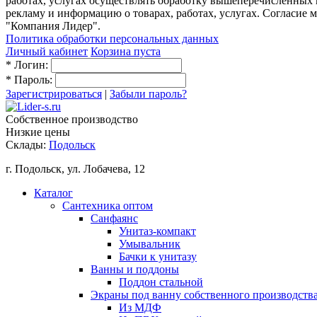
работах, услугах осуществлять обработку вышеперечисленных
рекламу и информацию о товарах, работах, услугах. Согласи
"Компания Лидер".
Политика обработки персональных данных
Личный кабинет
Корзина пуста
*
Логин:
*
Пароль:
Зарегистрироваться
|
Забыли пароль?
Собственное производство
Низкие цены
Склады:
Подольск
г. Подольск, ул. Лобачева, 12
Каталог
Сантехника оптом
Санфаянс
Унитаз-компакт
Умывальник
Бачки к унитазу
Ванны и поддоны
Поддон стальной
Экраны под ванну собственного производств
Из МДФ