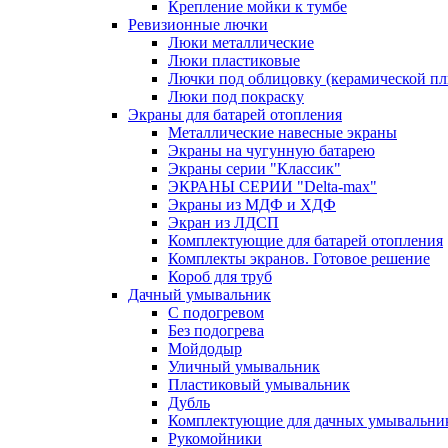
Крепление мойки к тумбе
Ревизионные лючки
Люки металлические
Люки пластиковые
Лючки под облицовку (керамической пли
Люки под покраску
Экраны для батарей отопления
Металлические навесные экраны
Экраны на чугунную батарею
Экраны серии "Классик"
ЭКРАНЫ СЕРИИ "Delta-max"
Экраны из МДФ и ХДФ
Экран из ЛДСП
Комплектующие для батарей отопления
Комплекты экранов. Готовое решение
Короб для труб
Дачный умывальник
С подогревом
Без подогрева
Мойдодыр
Уличный умывальник
Пластиковый умывальник
Дубль
Комплектующие для дачных умывальни
Рукомойники