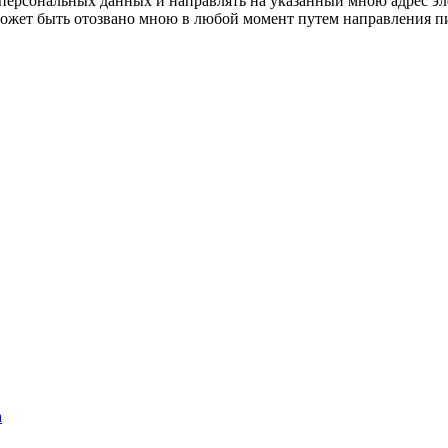
 персональных данных и направлять на указанный мною адрес э
е может быть отозвано мною в любой момент путем направления
а