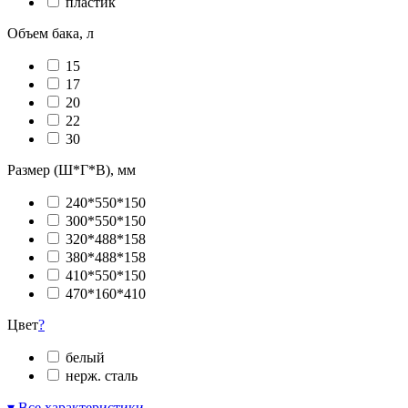
пластик
Объем бака, л
15
17
20
22
30
Размер (Ш*Г*В), мм
240*550*150
300*550*150
320*488*158
380*488*158
410*550*150
470*160*410
Цвет
?
белый
нерж. сталь
▾ Все характеристики