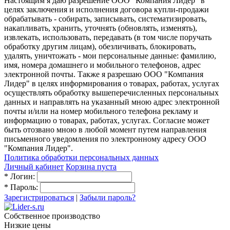
Настоящим я даю разрешение ООО "Компания Лидер" в
целях заключения и исполнения договора купли-продажи
обрабатывать - собирать, записывать, систематизировать,
накапливать, хранить, уточнять (обновлять, изменять),
извлекать, использовать, передавать (в том числе поручать
обработку другим лицам), обезличивать, блокировать,
удалять, уничтожать - мои персональные данные: фамилию,
имя, номера домашнего и мобильного телефонов, адрес
электронной почты. Также я разрешаю ООО "Компания
Лидер" в целях информирования о товарах, работах, услугах
осуществлять обработку вышеперечисленных персональных
данных и направлять на указанный мною адрес электронной
почты и/или на номер мобильного телефона рекламу и
информацию о товарах, работах, услугах. Согласие может
быть отозвано мною в любой момент путем направления
письменного уведомления по электронному адресу ООО
"Компания Лидер".
Политика обработки персональных данных
Личный кабинет
Корзина пуста
*
Логин:
*
Пароль:
Зарегистрироваться
|
Забыли пароль?
Собственное производство
Низкие цены