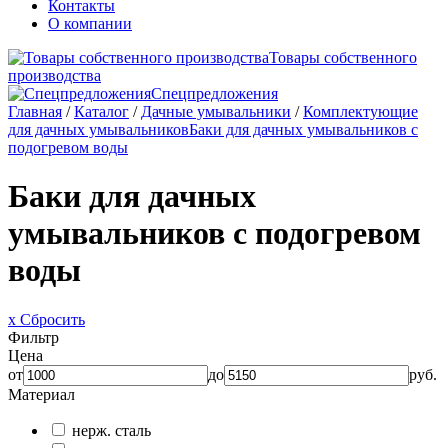
Контакты
О компании
Товары собственного
производства
Спецпредложения
Главная
/
Каталог
/
Дачные умывальники
/
Комплектующие
для дачных умывальников
Баки для дачных умывальников с
подогревом воды
Баки для дачных
умывальников с подогревом
воды
x Сбросить
Фильтр
Цена
от
до
руб.
Материал
нерж. сталь