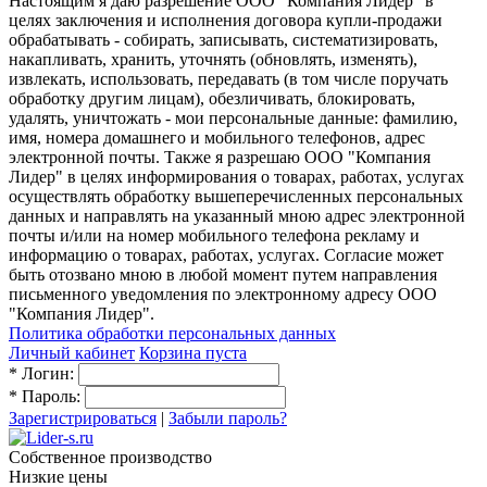
Настоящим я даю разрешение ООО "Компания Лидер" в
целях заключения и исполнения договора купли-продажи
обрабатывать - собирать, записывать, систематизировать,
накапливать, хранить, уточнять (обновлять, изменять),
извлекать, использовать, передавать (в том числе поручать
обработку другим лицам), обезличивать, блокировать,
удалять, уничтожать - мои персональные данные: фамилию,
имя, номера домашнего и мобильного телефонов, адрес
электронной почты. Также я разрешаю ООО "Компания
Лидер" в целях информирования о товарах, работах, услугах
осуществлять обработку вышеперечисленных персональных
данных и направлять на указанный мною адрес электронной
почты и/или на номер мобильного телефона рекламу и
информацию о товарах, работах, услугах. Согласие может
быть отозвано мною в любой момент путем направления
письменного уведомления по электронному адресу ООО
"Компания Лидер".
Политика обработки персональных данных
Личный кабинет
Корзина пуста
*
Логин:
*
Пароль:
Зарегистрироваться
|
Забыли пароль?
Собственное производство
Низкие цены