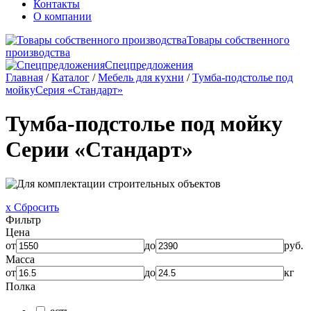
Контакты
О компании
Товары собственного
производства
Спецпредложения
Главная
/
Каталог
/
Мебель для кухни
/
Тумба-подстолье под
мойку
Серия «Стандарт»
Тумба-подстолье под мойку
Серии «Стандарт»
x Сбросить
Фильтр
Цена
от
до
руб.
Масса
от
до
кг
Полка