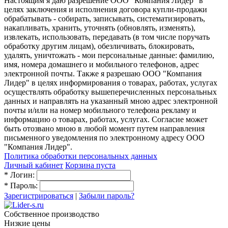
Настоящим я даю разрешение ООО "Компания Лидер" в
целях заключения и исполнения договора купли-продажи
обрабатывать - собирать, записывать, систематизировать,
накапливать, хранить, уточнять (обновлять, изменять),
извлекать, использовать, передавать (в том числе поручать
обработку другим лицам), обезличивать, блокировать,
удалять, уничтожать - мои персональные данные: фамилию,
имя, номера домашнего и мобильного телефонов, адрес
электронной почты. Также я разрешаю ООО "Компания
Лидер" в целях информирования о товарах, работах, услугах
осуществлять обработку вышеперечисленных персональных
данных и направлять на указанный мною адрес электронной
почты и/или на номер мобильного телефона рекламу и
информацию о товарах, работах, услугах. Согласие может
быть отозвано мною в любой момент путем направления
письменного уведомления по электронному адресу ООО
"Компания Лидер".
Политика обработки персональных данных
Личный кабинет
Корзина пуста
*
Логин:
*
Пароль:
Зарегистрироваться
|
Забыли пароль?
Собственное производство
Низкие цены