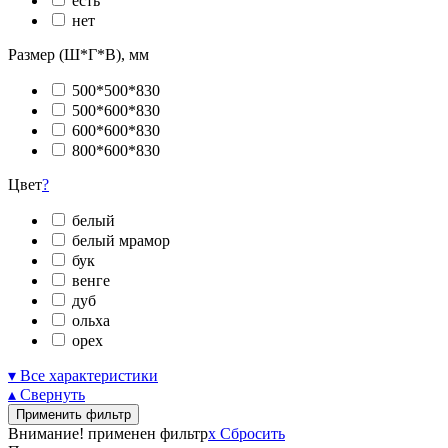
есть
нет
Размер (Ш*Г*В), мм
500*500*830
500*600*830
600*600*830
800*600*830
Цвет
?
белый
белый мрамор
бук
венге
дуб
ольха
орех
▾ Все характеристики
▴ Свернуть
Применить фильтр
Внимание! применен фильтр
x
Сбросить