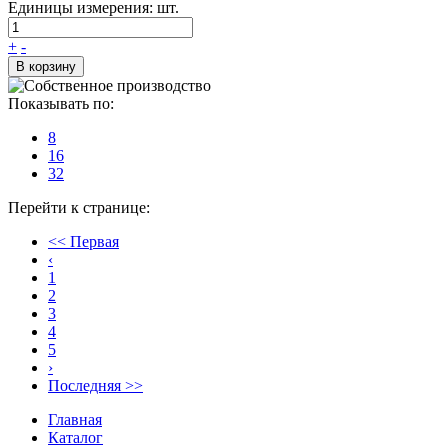
Единицы измерения: шт.
+
-
В корзину
Показывать по:
8
16
32
Перейти к странице:
<< Первая
‹
1
2
3
4
5
›
Последняя >>
Главная
Каталог