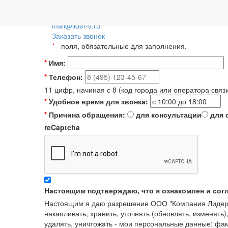
Пн-Пт: 09:00-18:00
+7 (495) 788-36-56
8 (800) 55-55-66-8
Для регионов 
mail@lider-s.ru
Заказать звонок
*
- поля, обязательные для заполнения.
*
Имя:
*
Телефон:
11 цифр, начиная с 8 (код города или оператора связ
*
Удобное время для звонка:
*
Причина обращения:
для консультации
для 
reCaptcha
Настоящим подтверждаю, что я ознакомлен и сог
Настоящим я даю разрешение ООО "Компания Лидер" в
накапливать, хранить, уточнять (обновлять, изменять)
удалять, уничтожать - мои персональные данные: ф