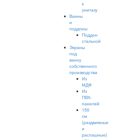
к
унитазу
Ванны
и
поддоны
Поддон
стальной
Экраны
под
ванну
собственного
производства
Из
МДФ
Из
ПВХ-
панелей
150
см
(раздвижные
и
распашные)