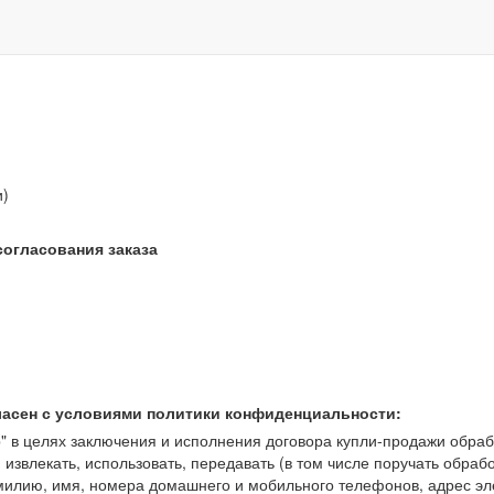
звонок бесплатный
и)
согласования заказа
ласен с условиями политики конфиденциальности:
 целях заключения и исполнения договора купли-продажи обрабат
, извлекать, использовать, передавать (в том числе поручать обраб
амилию, имя, номера домашнего и мобильного телефонов, адрес э