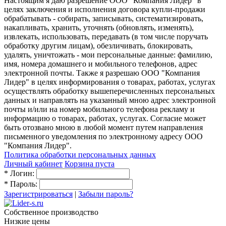
Настоящим я даю разрешение ООО "Компания Лидер" в
целях заключения и исполнения договора купли-продажи
обрабатывать - собирать, записывать, систематизировать,
накапливать, хранить, уточнять (обновлять, изменять),
извлекать, использовать, передавать (в том числе поручать
обработку другим лицам), обезличивать, блокировать,
удалять, уничтожать - мои персональные данные: фамилию,
имя, номера домашнего и мобильного телефонов, адрес
электронной почты. Также я разрешаю ООО "Компания
Лидер" в целях информирования о товарах, работах, услугах
осуществлять обработку вышеперечисленных персональных
данных и направлять на указанный мною адрес электронной
почты и/или на номер мобильного телефона рекламу и
информацию о товарах, работах, услугах. Согласие может
быть отозвано мною в любой момент путем направления
письменного уведомления по электронному адресу ООО
"Компания Лидер".
Политика обработки персональных данных
Личный кабинет
Корзина пуста
*
Логин:
*
Пароль:
Зарегистрироваться
|
Забыли пароль?
Собственное производство
Низкие цены