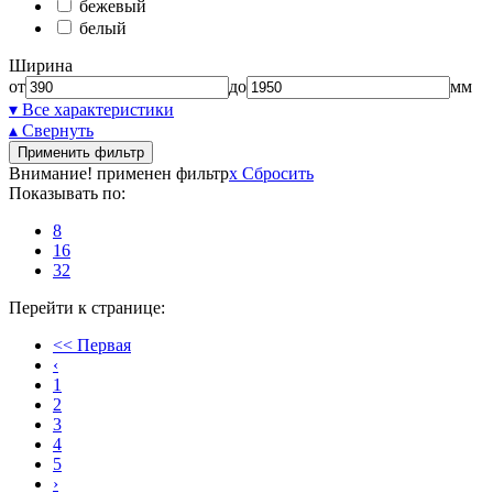
бежевый
белый
Ширина
от
до
мм
▾ Все характеристики
▴ Свернуть
Применить фильтр
Внимание! применен фильтр
x
Сбросить
Показывать по:
8
16
32
Перейти к странице:
<< Первая
‹
1
2
3
4
5
›