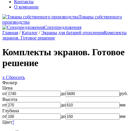
Контакты
О компании
Товары собственного
производства
Спецпредложения
Главная
/
Каталог
/
Экраны для батарей отопления
Комплекты
экранов. Готовое решение
Комплекты экранов. Готовое
решение
x Сбросить
Фильтр
Цена
от
до
руб.
Высота
от
до
мм
Глубина
от
до
мм
Цвет
?