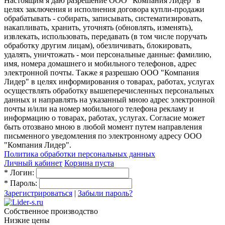
Настоящим я даю разрешение ООО "Компания Лидер" в
целях заключения и исполнения договора купли-продажи
обрабатывать - собирать, записывать, систематизировать,
накапливать, хранить, уточнять (обновлять, изменять),
извлекать, использовать, передавать (в том числе поручать
обработку другим лицам), обезличивать, блокировать,
удалять, уничтожать - мои персональные данные: фамилию,
имя, номера домашнего и мобильного телефонов, адрес
электронной почты. Также я разрешаю ООО "Компания
Лидер" в целях информирования о товарах, работах, услугах
осуществлять обработку вышеперечисленных персональных
данных и направлять на указанный мною адрес электронной
почты и/или на номер мобильного телефона рекламу и
информацию о товарах, работах, услугах. Согласие может
быть отозвано мною в любой момент путем направления
письменного уведомления по электронному адресу ООО
"Компания Лидер".
Политика обработки персональных данных
Личный кабинет
Корзина пуста
*
Логин:
*
Пароль:
Зарегистрироваться
|
Забыли пароль?
Собственное производство
Низкие цены