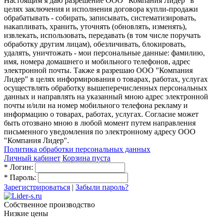
Настоящим я даю разрешение ООО "Компания Лидер" в
целях заключения и исполнения договора купли-продажи
обрабатывать - собирать, записывать, систематизировать,
накапливать, хранить, уточнять (обновлять, изменять),
извлекать, использовать, передавать (в том числе поручать
обработку другим лицам), обезличивать, блокировать,
удалять, уничтожать - мои персональные данные: фамилию,
имя, номера домашнего и мобильного телефонов, адрес
электронной почты. Также я разрешаю ООО "Компания
Лидер" в целях информирования о товарах, работах, услугах
осуществлять обработку вышеперечисленных персональных
данных и направлять на указанный мною адрес электронной
почты и/или на номер мобильного телефона рекламу и
информацию о товарах, работах, услугах. Согласие может
быть отозвано мною в любой момент путем направления
письменного уведомления по электронному адресу ООО
"Компания Лидер".
Политика обработки персональных данных
Личный кабинет
Корзина пуста
*
Логин:
*
Пароль:
Зарегистрироваться
|
Забыли пароль?
Собственное производство
Низкие цены