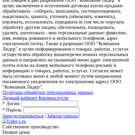
Настоящим я даю разрешение ООО "Компания Лидер" в
целях заключения и исполнения договора купли-продажи
обрабатывать - собирать, записывать, систематизировать,
накапливать, хранить, уточнять (обновлять, изменять),
извлекать, использовать, передавать (в том числе поручать
обработку другим лицам), обезличивать, блокировать,
удалять, уничтожать - мои персональные данные: фамилию,
имя, номера домашнего и мобильного телефонов, адрес
электронной почты. Также я разрешаю ООО "Компания
Лидер" в целях информирования о товарах, работах, услугах
осуществлять обработку вышеперечисленных персональных
данных и направлять на указанный мною адрес электронной
почты и/или на номер мобильного телефона рекламу и
информацию о товарах, работах, услугах. Согласие может
быть отозвано мною в любой момент путем направления
письменного уведомления по электронному адресу ООО
"Компания Лидер".
Политика обработки персональных данных
Личный кабинет
Корзина пуста
*
Логин:
*
Пароль:
Зарегистрироваться
|
Забыли пароль?
Собственное производство
Низкие цены