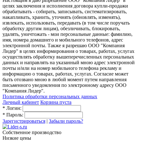
Настоящим я даю разрешение ООО "Компания Лидер" в
целях заключения и исполнения договора купли-продажи
обрабатывать - собирать, записывать, систематизировать,
накапливать, хранить, уточнять (обновлять, изменять),
извлекать, использовать, передавать (в том числе поручать
обработку другим лицам), обезличивать, блокировать,
удалять, уничтожать - мои персональные данные: фамилию,
имя, номера домашнего и мобильного телефонов, адрес
электронной почты. Также я разрешаю ООО "Компания
Лидер" в целях информирования о товарах, работах, услугах
осуществлять обработку вышеперечисленных персональных
данных и направлять на указанный мною адрес электронной
почты и/или на номер мобильного телефона рекламу и
информацию о товарах, работах, услугах. Согласие может
быть отозвано мною в любой момент путем направления
письменного уведомления по электронному адресу ООО
"Компания Лидер".
Политика обработки персональных данных
Личный кабинет
Корзина пуста
*
Логин:
*
Пароль:
Зарегистрироваться
|
Забыли пароль?
Собственное производство
Низкие цены