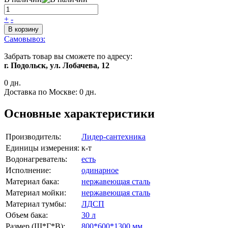
+
-
В корзину
Самовывоз:
Забрать товар вы сможете по адресу:
г. Подольск, ул. Лобачева, 12
0 дн.
Доставка по Москве:
0 дн.
Основные характеристики
Производитель:
Лидер-сантехника
Единицы измерения:
к-т
Водонагреватель:
есть
Исполнение:
одинарное
Материал бака:
нержавеющая сталь
Материал мойки:
нержавеющая сталь
Материал тумбы:
ЛДСП
Объем бака:
30 л
Размер (Ш*Г*В):
800*600*1300 мм