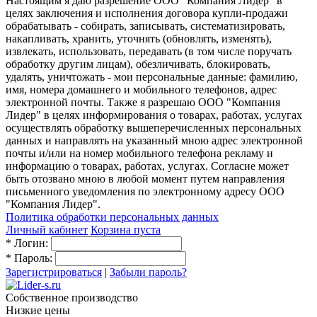
Настоящим я даю разрешение ООО "Компания Лидер" в
целях заключения и исполнения договора купли-продажи
обрабатывать - собирать, записывать, систематизировать,
накапливать, хранить, уточнять (обновлять, изменять),
извлекать, использовать, передавать (в том числе поручать
обработку другим лицам), обезличивать, блокировать,
удалять, уничтожать - мои персональные данные: фамилию,
имя, номера домашнего и мобильного телефонов, адрес
электронной почты. Также я разрешаю ООО "Компания
Лидер" в целях информирования о товарах, работах, услугах
осуществлять обработку вышеперечисленных персональных
данных и направлять на указанный мною адрес электронной
почты и/или на номер мобильного телефона рекламу и
информацию о товарах, работах, услугах. Согласие может
быть отозвано мною в любой момент путем направления
письменного уведомления по электронному адресу ООО
"Компания Лидер".
Политика обработки персональных данных
Личный кабинет
Корзина пуста
*
Логин:
*
Пароль:
Зарегистрироваться
|
Забыли пароль?
Собственное производство
Низкие цены