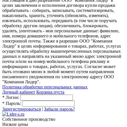
Настоящим я даю разрешение ООО "Компания Лидер" в
целях заключения и исполнения договора купли-продажи
обрабатывать - собирать, записывать, систематизировать,
накапливать, хранить, уточнять (обновлять, изменять),
извлекать, использовать, передавать (в том числе поручать
обработку другим лицам), обезличивать, блокировать,
удалять, уничтожать - мои персональные данные: фамилию,
имя, номера домашнего и мобильного телефонов, адрес
электронной почты. Также я разрешаю ООО "Компания
Лидер" в целях информирования о товарах, работах, услугах
осуществлять обработку вышеперечисленных персональных
данных и направлять на указанный мною адрес электронной
почты и/или на номер мобильного телефона рекламу и
информацию о товарах, работах, услугах. Согласие может
быть отозвано мною в любой момент путем направления
письменного уведомления по электронному адресу ООО
"Компания Лидер".
Политика обработки персональных данных
Личный кабинет
Корзина пуста
*
Логин:
*
Пароль:
Зарегистрироваться
|
Забыли пароль?
Собственное производство
Низкие цены