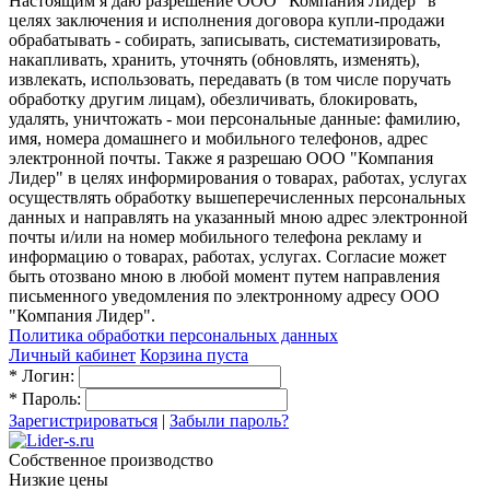
Настоящим я даю разрешение ООО "Компания Лидер" в
целях заключения и исполнения договора купли-продажи
обрабатывать - собирать, записывать, систематизировать,
накапливать, хранить, уточнять (обновлять, изменять),
извлекать, использовать, передавать (в том числе поручать
обработку другим лицам), обезличивать, блокировать,
удалять, уничтожать - мои персональные данные: фамилию,
имя, номера домашнего и мобильного телефонов, адрес
электронной почты. Также я разрешаю ООО "Компания
Лидер" в целях информирования о товарах, работах, услугах
осуществлять обработку вышеперечисленных персональных
данных и направлять на указанный мною адрес электронной
почты и/или на номер мобильного телефона рекламу и
информацию о товарах, работах, услугах. Согласие может
быть отозвано мною в любой момент путем направления
письменного уведомления по электронному адресу ООО
"Компания Лидер".
Политика обработки персональных данных
Личный кабинет
Корзина пуста
*
Логин:
*
Пароль:
Зарегистрироваться
|
Забыли пароль?
Собственное производство
Низкие цены