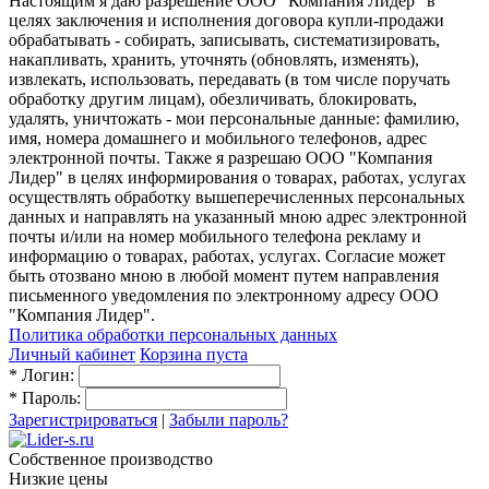
Настоящим я даю разрешение ООО "Компания Лидер" в
целях заключения и исполнения договора купли-продажи
обрабатывать - собирать, записывать, систематизировать,
накапливать, хранить, уточнять (обновлять, изменять),
извлекать, использовать, передавать (в том числе поручать
обработку другим лицам), обезличивать, блокировать,
удалять, уничтожать - мои персональные данные: фамилию,
имя, номера домашнего и мобильного телефонов, адрес
электронной почты. Также я разрешаю ООО "Компания
Лидер" в целях информирования о товарах, работах, услугах
осуществлять обработку вышеперечисленных персональных
данных и направлять на указанный мною адрес электронной
почты и/или на номер мобильного телефона рекламу и
информацию о товарах, работах, услугах. Согласие может
быть отозвано мною в любой момент путем направления
письменного уведомления по электронному адресу ООО
"Компания Лидер".
Политика обработки персональных данных
Личный кабинет
Корзина пуста
*
Логин:
*
Пароль:
Зарегистрироваться
|
Забыли пароль?
Собственное производство
Низкие цены