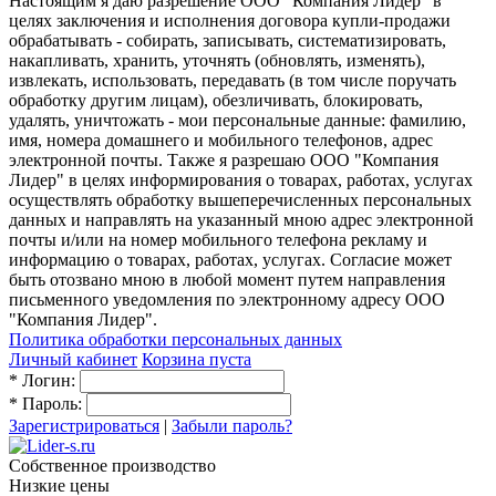
Настоящим я даю разрешение ООО "Компания Лидер" в
целях заключения и исполнения договора купли-продажи
обрабатывать - собирать, записывать, систематизировать,
накапливать, хранить, уточнять (обновлять, изменять),
извлекать, использовать, передавать (в том числе поручать
обработку другим лицам), обезличивать, блокировать,
удалять, уничтожать - мои персональные данные: фамилию,
имя, номера домашнего и мобильного телефонов, адрес
электронной почты. Также я разрешаю ООО "Компания
Лидер" в целях информирования о товарах, работах, услугах
осуществлять обработку вышеперечисленных персональных
данных и направлять на указанный мною адрес электронной
почты и/или на номер мобильного телефона рекламу и
информацию о товарах, работах, услугах. Согласие может
быть отозвано мною в любой момент путем направления
письменного уведомления по электронному адресу ООО
"Компания Лидер".
Политика обработки персональных данных
Личный кабинет
Корзина пуста
*
Логин:
*
Пароль:
Зарегистрироваться
|
Забыли пароль?
Собственное производство
Низкие цены