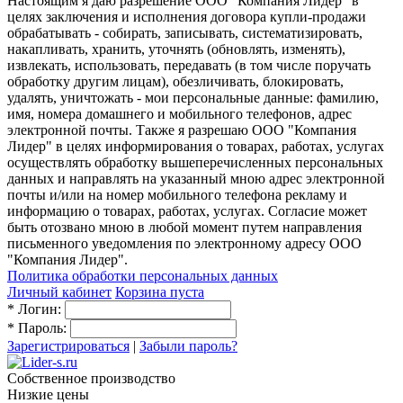
Настоящим я даю разрешение ООО "Компания Лидер" в
целях заключения и исполнения договора купли-продажи
обрабатывать - собирать, записывать, систематизировать,
накапливать, хранить, уточнять (обновлять, изменять),
извлекать, использовать, передавать (в том числе поручать
обработку другим лицам), обезличивать, блокировать,
удалять, уничтожать - мои персональные данные: фамилию,
имя, номера домашнего и мобильного телефонов, адрес
электронной почты. Также я разрешаю ООО "Компания
Лидер" в целях информирования о товарах, работах, услугах
осуществлять обработку вышеперечисленных персональных
данных и направлять на указанный мною адрес электронной
почты и/или на номер мобильного телефона рекламу и
информацию о товарах, работах, услугах. Согласие может
быть отозвано мною в любой момент путем направления
письменного уведомления по электронному адресу ООО
"Компания Лидер".
Политика обработки персональных данных
Личный кабинет
Корзина пуста
*
Логин:
*
Пароль:
Зарегистрироваться
|
Забыли пароль?
Собственное производство
Низкие цены