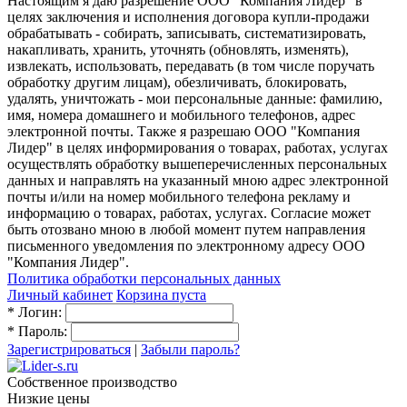
Настоящим я даю разрешение ООО "Компания Лидер" в
целях заключения и исполнения договора купли-продажи
обрабатывать - собирать, записывать, систематизировать,
накапливать, хранить, уточнять (обновлять, изменять),
извлекать, использовать, передавать (в том числе поручать
обработку другим лицам), обезличивать, блокировать,
удалять, уничтожать - мои персональные данные: фамилию,
имя, номера домашнего и мобильного телефонов, адрес
электронной почты. Также я разрешаю ООО "Компания
Лидер" в целях информирования о товарах, работах, услугах
осуществлять обработку вышеперечисленных персональных
данных и направлять на указанный мною адрес электронной
почты и/или на номер мобильного телефона рекламу и
информацию о товарах, работах, услугах. Согласие может
быть отозвано мною в любой момент путем направления
письменного уведомления по электронному адресу ООО
"Компания Лидер".
Политика обработки персональных данных
Личный кабинет
Корзина пуста
*
Логин:
*
Пароль:
Зарегистрироваться
|
Забыли пароль?
Собственное производство
Низкие цены