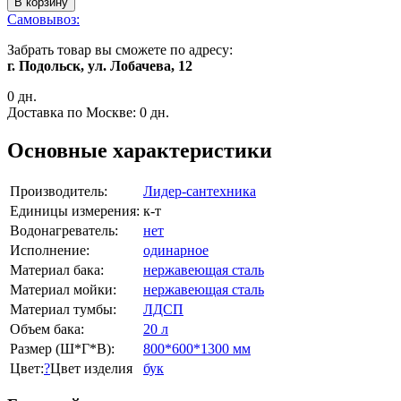
В корзину
Самовывоз:
Забрать товар вы сможете по адресу:
г. Подольск, ул. Лобачева, 12
0 дн.
Доставка по Москве:
0 дн.
Основные характеристики
Производитель:
Лидер-сантехника
Единицы измерения:
к-т
Водонагреватель:
нет
Исполнение:
одинарное
Материал бака:
нержавеющая сталь
Материал мойки:
нержавеющая сталь
Материал тумбы:
ЛДСП
Объем бака:
20 л
Размер (Ш*Г*В):
800*600*1300 мм
Цвет:
?
Цвет изделия
бук