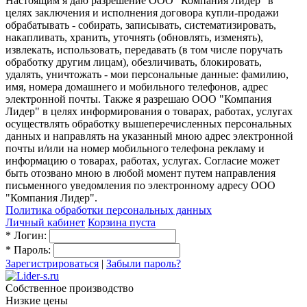
Настоящим я даю разрешение ООО "Компания Лидер" в
целях заключения и исполнения договора купли-продажи
обрабатывать - собирать, записывать, систематизировать,
накапливать, хранить, уточнять (обновлять, изменять),
извлекать, использовать, передавать (в том числе поручать
обработку другим лицам), обезличивать, блокировать,
удалять, уничтожать - мои персональные данные: фамилию,
имя, номера домашнего и мобильного телефонов, адрес
электронной почты. Также я разрешаю ООО "Компания
Лидер" в целях информирования о товарах, работах, услугах
осуществлять обработку вышеперечисленных персональных
данных и направлять на указанный мною адрес электронной
почты и/или на номер мобильного телефона рекламу и
информацию о товарах, работах, услугах. Согласие может
быть отозвано мною в любой момент путем направления
письменного уведомления по электронному адресу ООО
"Компания Лидер".
Политика обработки персональных данных
Личный кабинет
Корзина пуста
*
Логин:
*
Пароль:
Зарегистрироваться
|
Забыли пароль?
Собственное производство
Низкие цены