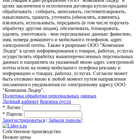
Настоящим я даю разрешение ООО "Компания Лидер" в
целях заключения и исполнения договора купли-продажи
обрабатывать - собирать, записывать, систематизировать,
накапливать, хранить, уточнять (обновлять, изменять),
извлекать, использовать, передавать (в том числе поручать
обработку другим лицам), обезличивать, блокировать,
удалять, уничтожать - мои персональные данные: фамилию,
имя, номера домашнего и мобильного телефонов, адрес
электронной почты. Также я разрешаю ООО "Компания
Лидер" в целях информирования о товарах, работах, услугах
осуществлять обработку вышеперечисленных персональных
данных и направлять на указанный мною адрес электронной
почты и/или на номер мобильного телефона рекламу и
информацию о товарах, работах, услугах. Согласие может
быть отозвано мною в любой момент путем направления
письменного уведомления по электронному адресу ООО
"Компания Лидер".
Политика обработки персональных данных
Личный кабинет
Корзина пуста
*
Логин:
*
Пароль:
Зарегистрироваться
|
Забыли пароль?
Собственное производство
Низкие цены