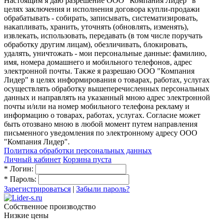
Настоящим я даю разрешение ООО "Компания Лидер" в
целях заключения и исполнения договора купли-продажи
обрабатывать - собирать, записывать, систематизировать,
накапливать, хранить, уточнять (обновлять, изменять),
извлекать, использовать, передавать (в том числе поручать
обработку другим лицам), обезличивать, блокировать,
удалять, уничтожать - мои персональные данные: фамилию,
имя, номера домашнего и мобильного телефонов, адрес
электронной почты. Также я разрешаю ООО "Компания
Лидер" в целях информирования о товарах, работах, услугах
осуществлять обработку вышеперечисленных персональных
данных и направлять на указанный мною адрес электронной
почты и/или на номер мобильного телефона рекламу и
информацию о товарах, работах, услугах. Согласие может
быть отозвано мною в любой момент путем направления
письменного уведомления по электронному адресу ООО
"Компания Лидер".
Политика обработки персональных данных
Личный кабинет
Корзина пуста
*
Логин:
*
Пароль:
Зарегистрироваться
|
Забыли пароль?
Собственное производство
Низкие цены