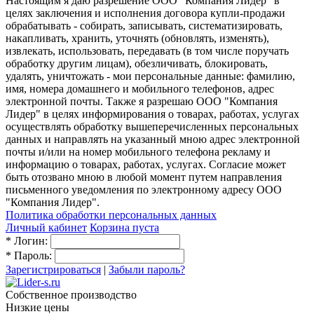
Настоящим я даю разрешение ООО "Компания Лидер" в
целях заключения и исполнения договора купли-продажи
обрабатывать - собирать, записывать, систематизировать,
накапливать, хранить, уточнять (обновлять, изменять),
извлекать, использовать, передавать (в том числе поручать
обработку другим лицам), обезличивать, блокировать,
удалять, уничтожать - мои персональные данные: фамилию,
имя, номера домашнего и мобильного телефонов, адрес
электронной почты. Также я разрешаю ООО "Компания
Лидер" в целях информирования о товарах, работах, услугах
осуществлять обработку вышеперечисленных персональных
данных и направлять на указанный мною адрес электронной
почты и/или на номер мобильного телефона рекламу и
информацию о товарах, работах, услугах. Согласие может
быть отозвано мною в любой момент путем направления
письменного уведомления по электронному адресу ООО
"Компания Лидер".
Политика обработки персональных данных
Личный кабинет
Корзина пуста
*
Логин:
*
Пароль:
Зарегистрироваться
|
Забыли пароль?
Собственное производство
Низкие цены