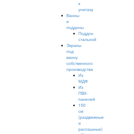
к
унитазу
Ванны
и
поддоны
Поддон
стальной
Экраны
под
ванну
собственного
производства
Из
МДФ
Из
ПВХ-
панелей
150
см
(раздвижные
и
распашные)