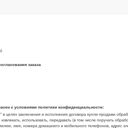
звонок бесплатный
и)
согласования заказа
ласен с условиями политики конфиденциальности:
 целях заключения и исполнения договора купли-продажи обрабат
, извлекать, использовать, передавать (в том числе поручать обраб
амилию, имя, номера домашнего и мобильного телефонов, адрес э