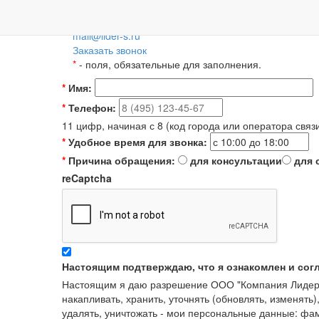
Пн-Пт: 09:00-18:00
+7 (495) 788-36-56
8 (800) 55-55-66-8
Для регионов 
mail@lider-s.ru
Заказать звонок
*
- поля, обязательные для заполнения.
*
Имя:
*
Телефон:
11 цифр, начиная с 8 (код города или оператора связ
*
Удобное время для звонка:
*
Причина обращения:
для консультации
для 
reCaptcha
Настоящим подтверждаю, что я ознакомлен и сог
Настоящим я даю разрешение ООО "Компания Лидер" в
накапливать, хранить, уточнять (обновлять, изменять)
удалять, уничтожать - мои персональные данные: ф