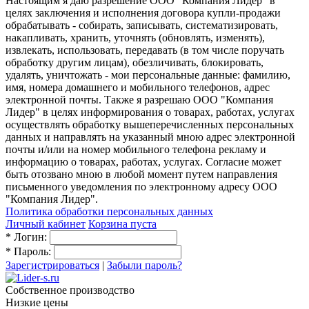
Настоящим я даю разрешение ООО "Компания Лидер" в
целях заключения и исполнения договора купли-продажи
обрабатывать - собирать, записывать, систематизировать,
накапливать, хранить, уточнять (обновлять, изменять),
извлекать, использовать, передавать (в том числе поручать
обработку другим лицам), обезличивать, блокировать,
удалять, уничтожать - мои персональные данные: фамилию,
имя, номера домашнего и мобильного телефонов, адрес
электронной почты. Также я разрешаю ООО "Компания
Лидер" в целях информирования о товарах, работах, услугах
осуществлять обработку вышеперечисленных персональных
данных и направлять на указанный мною адрес электронной
почты и/или на номер мобильного телефона рекламу и
информацию о товарах, работах, услугах. Согласие может
быть отозвано мною в любой момент путем направления
письменного уведомления по электронному адресу ООО
"Компания Лидер".
Политика обработки персональных данных
Личный кабинет
Корзина пуста
*
Логин:
*
Пароль:
Зарегистрироваться
|
Забыли пароль?
Собственное производство
Низкие цены