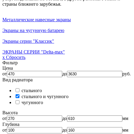
страны ближнего зарубежья.
Металлические навесные экраны
Экраны на чугунную батарею
Экраны серии "Классик"
ЭКРАНЫ СЕРИИ "Delta-max"
x Сбросить
Фильтр
Цена
от
до
руб.
Вид радиатора
стального
стального и чугунного
чугунного
Высота
от
до
мм
Глубина
от
до
мм