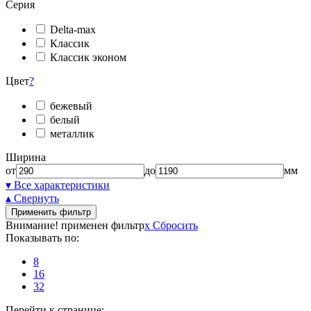
Серия
Delta-max
Классик
Классик эконом
Цвет
?
бежевый
белый
металлик
Ширина
от
до
мм
▾ Все характеристики
▴ Свернуть
Применить фильтр
Внимание! применен фильтр
x
Сбросить
Показывать по:
8
16
32
Перейти к странице: