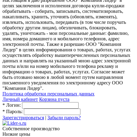
Настоящим я даю разрешение ООО "Компания Лидер" в
целях заключения и исполнения договора купли-продажи
обрабатывать - собирать, записывать, систематизировать,
накапливать, хранить, уточнять (обновлять, изменять),
извлекать, использовать, передавать (в том числе поручать
обработку другим лицам), обезличивать, блокировать,
удалять, уничтожать - мои персональные данные: фамилию,
имя, номера домашнего и мобильного телефонов, адрес
электронной почты. Также я разрешаю ООО "Компания
Лидер" в целях информирования о товарах, работах, услугах
осуществлять обработку вышеперечисленных персональных
данных и направлять на указанный мною адрес электронной
почты и/или на номер мобильного телефона рекламу и
информацию о товарах, работах, услугах. Согласие может
быть отозвано мною в любой момент путем направления
письменного уведомления по электронному адресу ООО
"Компания Лидер".
Политика обработки персональных данных
Личный кабинет
Корзина пуста
*
Логин:
*
Пароль:
Зарегистрироваться
|
Забыли пароль?
Собственное производство
Низкие цены