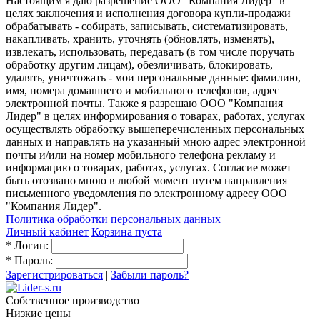
Настоящим я даю разрешение ООО "Компания Лидер" в
целях заключения и исполнения договора купли-продажи
обрабатывать - собирать, записывать, систематизировать,
накапливать, хранить, уточнять (обновлять, изменять),
извлекать, использовать, передавать (в том числе поручать
обработку другим лицам), обезличивать, блокировать,
удалять, уничтожать - мои персональные данные: фамилию,
имя, номера домашнего и мобильного телефонов, адрес
электронной почты. Также я разрешаю ООО "Компания
Лидер" в целях информирования о товарах, работах, услугах
осуществлять обработку вышеперечисленных персональных
данных и направлять на указанный мною адрес электронной
почты и/или на номер мобильного телефона рекламу и
информацию о товарах, работах, услугах. Согласие может
быть отозвано мною в любой момент путем направления
письменного уведомления по электронному адресу ООО
"Компания Лидер".
Политика обработки персональных данных
Личный кабинет
Корзина пуста
*
Логин:
*
Пароль:
Зарегистрироваться
|
Забыли пароль?
Собственное производство
Низкие цены