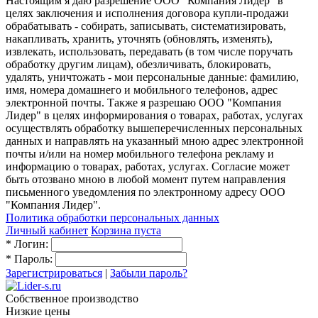
Настоящим я даю разрешение ООО "Компания Лидер" в
целях заключения и исполнения договора купли-продажи
обрабатывать - собирать, записывать, систематизировать,
накапливать, хранить, уточнять (обновлять, изменять),
извлекать, использовать, передавать (в том числе поручать
обработку другим лицам), обезличивать, блокировать,
удалять, уничтожать - мои персональные данные: фамилию,
имя, номера домашнего и мобильного телефонов, адрес
электронной почты. Также я разрешаю ООО "Компания
Лидер" в целях информирования о товарах, работах, услугах
осуществлять обработку вышеперечисленных персональных
данных и направлять на указанный мною адрес электронной
почты и/или на номер мобильного телефона рекламу и
информацию о товарах, работах, услугах. Согласие может
быть отозвано мною в любой момент путем направления
письменного уведомления по электронному адресу ООО
"Компания Лидер".
Политика обработки персональных данных
Личный кабинет
Корзина пуста
*
Логин:
*
Пароль:
Зарегистрироваться
|
Забыли пароль?
Собственное производство
Низкие цены