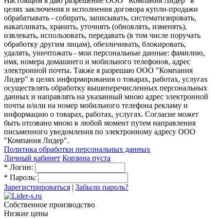
Настоящим я даю разрешение ООО "Компания Лидер" в
целях заключения и исполнения договора купли-продажи
обрабатывать - собирать, записывать, систематизировать,
накапливать, хранить, уточнять (обновлять, изменять),
извлекать, использовать, передавать (в том числе поручать
обработку другим лицам), обезличивать, блокировать,
удалять, уничтожать - мои персональные данные: фамилию,
имя, номера домашнего и мобильного телефонов, адрес
электронной почты. Также я разрешаю ООО "Компания
Лидер" в целях информирования о товарах, работах, услугах
осуществлять обработку вышеперечисленных персональных
данных и направлять на указанный мною адрес электронной
почты и/или на номер мобильного телефона рекламу и
информацию о товарах, работах, услугах. Согласие может
быть отозвано мною в любой момент путем направления
письменного уведомления по электронному адресу ООО
"Компания Лидер".
Политика обработки персональных данных
Личный кабинет
Корзина пуста
*
Логин:
*
Пароль:
Зарегистрироваться
|
Забыли пароль?
Собственное производство
Низкие цены