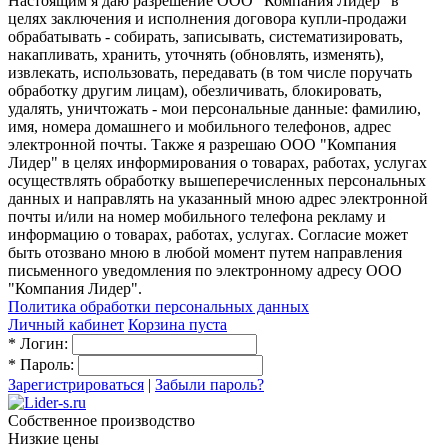
Настоящим я даю разрешение ООО "Компания Лидер" в
целях заключения и исполнения договора купли-продажи
обрабатывать - собирать, записывать, систематизировать,
накапливать, хранить, уточнять (обновлять, изменять),
извлекать, использовать, передавать (в том числе поручать
обработку другим лицам), обезличивать, блокировать,
удалять, уничтожать - мои персональные данные: фамилию,
имя, номера домашнего и мобильного телефонов, адрес
электронной почты. Также я разрешаю ООО "Компания
Лидер" в целях информирования о товарах, работах, услугах
осуществлять обработку вышеперечисленных персональных
данных и направлять на указанный мною адрес электронной
почты и/или на номер мобильного телефона рекламу и
информацию о товарах, работах, услугах. Согласие может
быть отозвано мною в любой момент путем направления
письменного уведомления по электронному адресу ООО
"Компания Лидер".
Политика обработки персональных данных
Личный кабинет
Корзина пуста
*
Логин:
*
Пароль:
Зарегистрироваться
|
Забыли пароль?
Собственное производство
Низкие цены