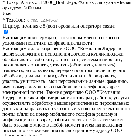
*
Товар:
Артикул: F2000_Borhideya, Фартук для кухни «Белая
орхидея», 2000 мм
Имя:
*
Телефон:
11 цифр, начиная с 8 (код города или оператора связи)
Настоящим подтверждаю, что я ознакомлен и согласен с
условиями политики конфиденциальности:
Настоящим я даю разрешение ООО "Компания Лидер" в
целях заключения и исполнения договора купли-продажи
обрабатывать - собирать, записывать, систематизировать,
накапливать, хранить, уточнять (обновлять, изменять),
извлекать, использовать, передавать (в том числе поручать
обработку другим лицам), обезличивать, блокировать,
удалять, уничтожать - мои персональные данные: фамилию,
имя, номера домашнего и мобильного телефонов, адрес
электронной почты. Также я разрешаю ООО "Компания
Лидер" в целях информирования о товарах, работах, услугах
осуществлять обработку вышеперечисленных персональных
данных и направлять на указанный мною адрес электронной
почты и/или на номер мобильного телефона рекламу и
информацию о товарах, работах, услугах. Согласие может
быть отозвано мною в любой момент путем направления
письменного уведомления по электронному адресу ООО
"Компания Лидер".