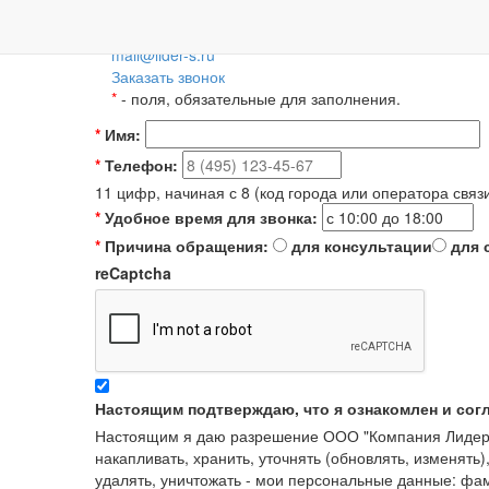
Пн-Пт: 09:00-18:00
+7 (495) 788-36-56
8 (800) 55-55-66-8
Для регионов 
mail@lider-s.ru
Заказать звонок
*
- поля, обязательные для заполнения.
*
Имя:
*
Телефон:
11 цифр, начиная с 8 (код города или оператора связ
*
Удобное время для звонка:
*
Причина обращения:
для консультации
для 
reCaptcha
Настоящим подтверждаю, что я ознакомлен и сог
Настоящим я даю разрешение ООО "Компания Лидер" в
накапливать, хранить, уточнять (обновлять, изменять)
удалять, уничтожать - мои персональные данные: ф