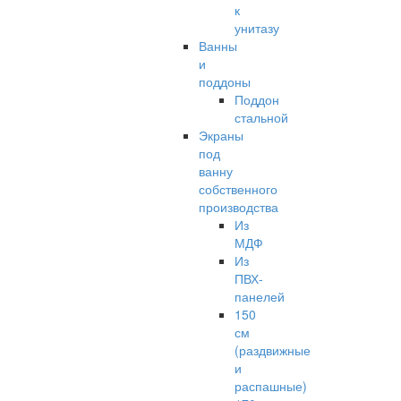
к
унитазу
Ванны
и
поддоны
Поддон
стальной
Экраны
под
ванну
собственного
производства
Из
МДФ
Из
ПВХ-
панелей
150
см
(раздвижные
и
распашные)