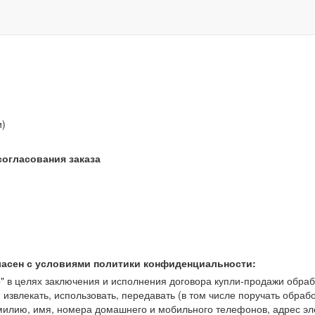
звонок бесплатный
и)
согласования заказа
ласен с условиями политики конфиденциальности:
 целях заключения и исполнения договора купли-продажи обрабат
, извлекать, использовать, передавать (в том числе поручать обраб
амилию, имя, номера домашнего и мобильного телефонов, адрес э