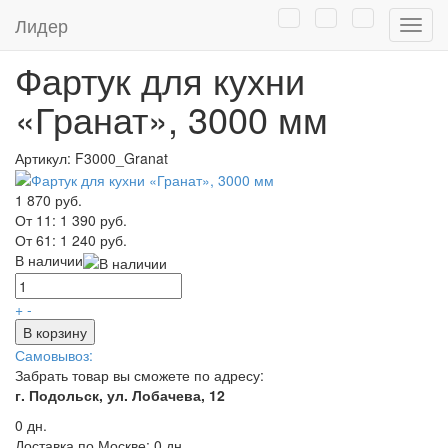
Главная
/
Каталог
/
Мебель для кухни
/
Фартук-панель для
Лидер
Нави
кухни
Фартук для кухни
«Гранат», 3000 мм
Артикул:
F3000_Granat
1 870 руб.
От 11:
1 390 руб.
От 61:
1 240 руб.
В наличии
+
-
В корзину
Самовывоз:
Забрать товар вы сможете по адресу:
г. Подольск, ул. Лобачева, 12
0 дн.
Доставка по Москве:
0 дн.