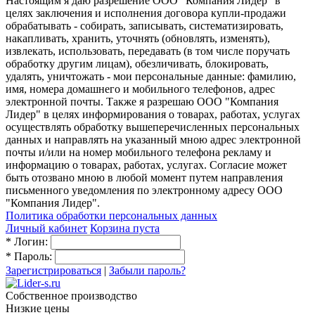
Настоящим я даю разрешение ООО "Компания Лидер" в
целях заключения и исполнения договора купли-продажи
обрабатывать - собирать, записывать, систематизировать,
накапливать, хранить, уточнять (обновлять, изменять),
извлекать, использовать, передавать (в том числе поручать
обработку другим лицам), обезличивать, блокировать,
удалять, уничтожать - мои персональные данные: фамилию,
имя, номера домашнего и мобильного телефонов, адрес
электронной почты. Также я разрешаю ООО "Компания
Лидер" в целях информирования о товарах, работах, услугах
осуществлять обработку вышеперечисленных персональных
данных и направлять на указанный мною адрес электронной
почты и/или на номер мобильного телефона рекламу и
информацию о товарах, работах, услугах. Согласие может
быть отозвано мною в любой момент путем направления
письменного уведомления по электронному адресу ООО
"Компания Лидер".
Политика обработки персональных данных
Личный кабинет
Корзина пуста
*
Логин:
*
Пароль:
Зарегистрироваться
|
Забыли пароль?
Собственное производство
Низкие цены