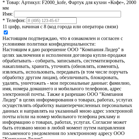
*
Товар:
Артикул: F2000_kofe, Фартук для кухни «Кофе», 2000
мм
Имя:
*
Телефон:
11 цифр, начиная с 8 (код города или оператора связи)
Настоящим подтверждаю, что я ознакомлен и согласен с
условиями политики конфиденциальности:
Настоящим я даю разрешение ООО "Компания Лидер" в
целях заключения и исполнения договора купли-продажи
обрабатывать - собирать, записывать, систематизировать,
накапливать, хранить, уточнять (обновлять, изменять),
извлекать, использовать, передавать (в том числе поручать
обработку другим лицам), обезличивать, блокировать,
удалять, уничтожать - мои персональные данные: фамилию,
имя, номера домашнего и мобильного телефонов, адрес
электронной почты. Также я разрешаю ООО "Компания
Лидер" в целях информирования о товарах, работах, услугах
осуществлять обработку вышеперечисленных персональных
данных и направлять на указанный мною адрес электронной
почты и/или на номер мобильного телефона рекламу и
информацию о товарах, работах, услугах. Согласие может
быть отозвано мною в любой момент путем направления
письменного уведомления по электронному адресу ООО
"Компания Лидер".