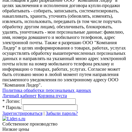
Настоящим я даю разрешение ООО "Компания Лидер" в
целях заключения и исполнения договора купли-продажи
обрабатывать - собирать, записывать, систематизировать,
накапливать, хранить, уточнять (обновлять, изменять),
извлекать, использовать, передавать (в том числе поручать
обработку другим лицам), обезличивать, блокировать,
удалять, уничтожать - мои персональные данные: фамилию,
имя, номера домашнего и мобильного телефонов, адрес
электронной почты. Также я разрешаю ООО "Компания
Лидер" в целях информирования о товарах, работах, услугах
осуществлять обработку вышеперечисленных персональных
данных и направлять на указанный мною адрес электронной
почты и/или на номер мобильного телефона рекламу и
информацию о товарах, работах, услугах. Согласие может
быть отозвано мною в любой момент путем направления
письменного уведомления по электронному адресу ООО
"Компания Лидер".
Политика обработки персональных данных
Личный кабинет
Корзина пуста
*
Логин:
*
Пароль:
Зарегистрироваться
|
Забыли пароль?
Собственное производство
Низкие цены