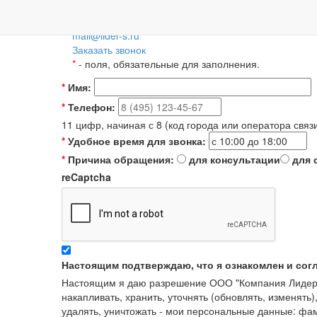
Пн-Пт: 09:00-18:00
+7 (495) 788-36-56
8 (800) 55-55-66-8
Для регионов 
mail@lider-s.ru
Заказать звонок
*
- поля, обязательные для заполнения.
*
Имя:
*
Телефон:
11 цифр, начиная с 8 (код города или оператора связ
*
Удобное время для звонка:
*
Причина обращения:
для консультации
для 
reCaptcha
Настоящим подтверждаю, что я ознакомлен и сог
Настоящим я даю разрешение ООО "Компания Лидер" в
накапливать, хранить, уточнять (обновлять, изменять)
удалять, уничтожать - мои персональные данные: ф