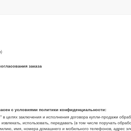
звонок бесплатный
и)
согласования заказа
ласен с условиями политики конфиденциальности:
 целях заключения и исполнения договора купли-продажи обрабат
, извлекать, использовать, передавать (в том числе поручать обраб
амилию, имя, номера домашнего и мобильного телефонов, адрес э