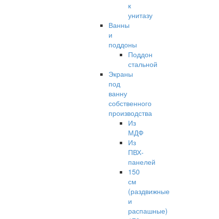
к
унитазу
Ванны
и
поддоны
Поддон
стальной
Экраны
под
ванну
собственного
производства
Из
МДФ
Из
ПВХ-
панелей
150
см
(раздвижные
и
распашные)