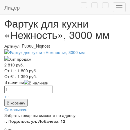
Главная
/
Каталог
/
Мебель для кухни
/
Фартук-панель для
Лидер
Нави
кухни
Фартук для кухни
«Нежность», 3000 мм
Артикул:
F3000_Nejnost
2 810 руб.
От 11:
1 800 руб.
От 61:
1 390 руб.
В наличии
+
-
В корзину
Самовывоз:
Забрать товар вы сможете по адресу:
г. Подольск, ул. Лобачева, 12
0 дн.