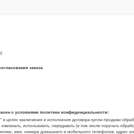
звонок бесплатный
и)
согласования заказа
ласен с условиями политики конфиденциальности:
 целях заключения и исполнения договора купли-продажи обрабат
, извлекать, использовать, передавать (в том числе поручать обраб
амилию, имя, номера домашнего и мобильного телефонов, адрес э