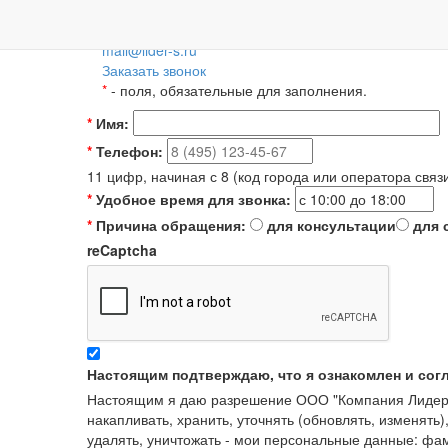
Пн-Пт: 09:00-18:00
+7 (495) 788-36-56
8 (800) 55-55-66-8
Для регионов 
mail@lider-s.ru
Заказать звонок
*
- поля, обязательные для заполнения.
*
Имя:
*
Телефон:
11 цифр, начиная с 8 (код города или оператора связ
*
Удобное время для звонка:
*
Причина обращения:
для консультации
для 
reCaptcha
Настоящим подтверждаю, что я ознакомлен и сог
Настоящим я даю разрешение ООО "Компания Лидер" в
накапливать, хранить, уточнять (обновлять, изменять)
удалять, уничтожать - мои персональные данные: ф