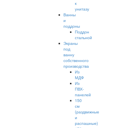
к
унитазу
Ванны
и
поддоны
Поддон
стальной
Экраны
под
ванну
собственного
производства
Из
МДФ
Из
ПВХ-
панелей
150
см
(раздвижные
и
распашные)