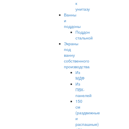
к
унитазу
Ванны
и
поддоны
Поддон
стальной
Экраны
под
ванну
собственного
производства
Из
МДФ
Из
ПВХ-
панелей
150
см
(раздвижные
и
распашные)