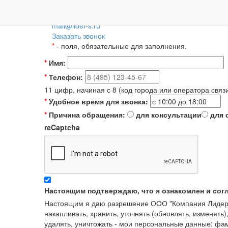
Пн-Пт: 09:00-18:00
+7 (495) 788-36-56
8 (800) 55-55-66-8
Для регионов 
mail@lider-s.ru
Заказать звонок
*
- поля, обязательные для заполнения.
*
Имя:
*
Телефон:
11 цифр, начиная с 8 (код города или оператора связ
*
Удобное время для звонка:
*
Причина обращения:
для консультации
для 
reCaptcha
Настоящим подтверждаю, что я ознакомлен и сог
Настоящим я даю разрешение ООО "Компания Лидер" в
накапливать, хранить, уточнять (обновлять, изменять)
удалять, уничтожать - мои персональные данные: ф