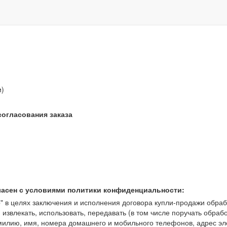
звонок бесплатный
и)
согласования заказа
ласен с условиями политики конфиденциальности:
 целях заключения и исполнения договора купли-продажи обрабат
, извлекать, использовать, передавать (в том числе поручать обраб
амилию, имя, номера домашнего и мобильного телефонов, адрес э