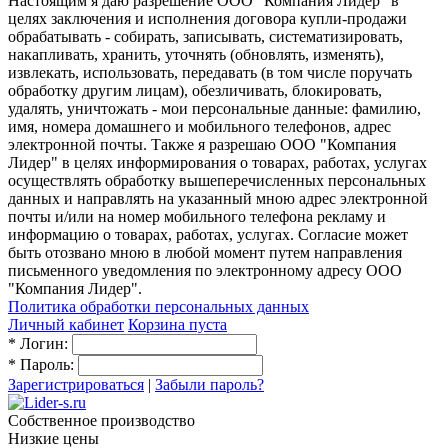
Настоящим я даю разрешение ООО "Компания Лидер" в
целях заключения и исполнения договора купли-продажи
обрабатывать - собирать, записывать, систематизировать,
накапливать, хранить, уточнять (обновлять, изменять),
извлекать, использовать, передавать (в том числе поручать
обработку другим лицам), обезличивать, блокировать,
удалять, уничтожать - мои персональные данные: фамилию,
имя, номера домашнего и мобильного телефонов, адрес
электронной почты. Также я разрешаю ООО "Компания
Лидер" в целях информирования о товарах, работах, услугах
осуществлять обработку вышеперечисленных персональных
данных и направлять на указанный мною адрес электронной
почты и/или на номер мобильного телефона рекламу и
информацию о товарах, работах, услугах. Согласие может
быть отозвано мною в любой момент путем направления
письменного уведомления по электронному адресу ООО
"Компания Лидер".
Политика обработки персональных данных
Личный кабинет
Корзина пуста
*
Логин:
*
Пароль:
Зарегистрироваться
|
Забыли пароль?
Собственное производство
Низкие цены