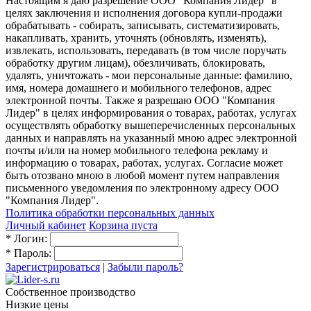
Настоящим я даю разрешение ООО "Компания Лидер" в
целях заключения и исполнения договора купли-продажи
обрабатывать - собирать, записывать, систематизировать,
накапливать, хранить, уточнять (обновлять, изменять),
извлекать, использовать, передавать (в том числе поручать
обработку другим лицам), обезличивать, блокировать,
удалять, уничтожать - мои персональные данные: фамилию,
имя, номера домашнего и мобильного телефонов, адрес
электронной почты. Также я разрешаю ООО "Компания
Лидер" в целях информирования о товарах, работах, услугах
осуществлять обработку вышеперечисленных персональных
данных и направлять на указанный мною адрес электронной
почты и/или на номер мобильного телефона рекламу и
информацию о товарах, работах, услугах. Согласие может
быть отозвано мною в любой момент путем направления
письменного уведомления по электронному адресу ООО
"Компания Лидер".
Политика обработки персональных данных
Личный кабинет
Корзина пуста
*
Логин:
*
Пароль:
Зарегистрироваться
|
Забыли пароль?
Собственное производство
Низкие цены