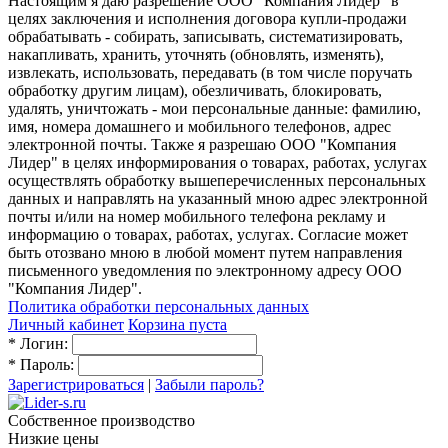
Настоящим я даю разрешение ООО "Компания Лидер" в
целях заключения и исполнения договора купли-продажи
обрабатывать - собирать, записывать, систематизировать,
накапливать, хранить, уточнять (обновлять, изменять),
извлекать, использовать, передавать (в том числе поручать
обработку другим лицам), обезличивать, блокировать,
удалять, уничтожать - мои персональные данные: фамилию,
имя, номера домашнего и мобильного телефонов, адрес
электронной почты. Также я разрешаю ООО "Компания
Лидер" в целях информирования о товарах, работах, услугах
осуществлять обработку вышеперечисленных персональных
данных и направлять на указанный мною адрес электронной
почты и/или на номер мобильного телефона рекламу и
информацию о товарах, работах, услугах. Согласие может
быть отозвано мною в любой момент путем направления
письменного уведомления по электронному адресу ООО
"Компания Лидер".
Политика обработки персональных данных
Личный кабинет
Корзина пуста
*
Логин:
*
Пароль:
Зарегистрироваться
|
Забыли пароль?
Собственное производство
Низкие цены