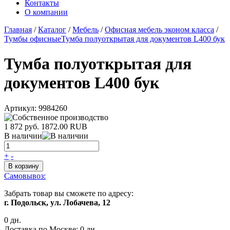
Контакты
О компании
Главная
/
Каталог
/
Мебель
/
Офисная мебель эконом класса
/
Тумбы офисные
Тумба полуоткрытая для документов L400 бук
Тумба полуоткрытая для
документов L400 бук
Артикул:
9984260
1 872 руб.
1872.00
RUB
В наличии
+
-
В корзину
Самовывоз:
Забрать товар вы сможете по адресу:
г. Подольск, ул. Лобачева, 12
0 дн.
Доставка по Москве:
0 дн.