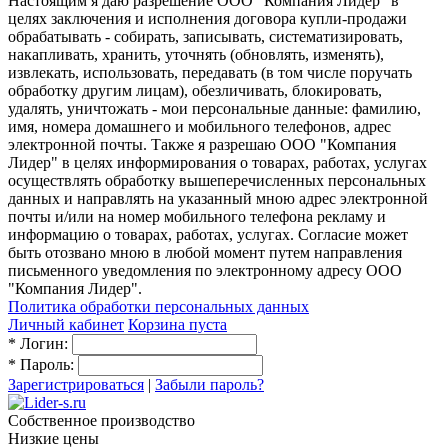
Настоящим я даю разрешение ООО "Компания Лидер" в
целях заключения и исполнения договора купли-продажи
обрабатывать - собирать, записывать, систематизировать,
накапливать, хранить, уточнять (обновлять, изменять),
извлекать, использовать, передавать (в том числе поручать
обработку другим лицам), обезличивать, блокировать,
удалять, уничтожать - мои персональные данные: фамилию,
имя, номера домашнего и мобильного телефонов, адрес
электронной почты. Также я разрешаю ООО "Компания
Лидер" в целях информирования о товарах, работах, услугах
осуществлять обработку вышеперечисленных персональных
данных и направлять на указанный мною адрес электронной
почты и/или на номер мобильного телефона рекламу и
информацию о товарах, работах, услугах. Согласие может
быть отозвано мною в любой момент путем направления
письменного уведомления по электронному адресу ООО
"Компания Лидер".
Политика обработки персональных данных
Личный кабинет
Корзина пуста
*
Логин:
*
Пароль:
Зарегистрироваться
|
Забыли пароль?
Собственное производство
Низкие цены