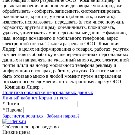
Настоящим я даю разрешение ООО "Компания Лидер" в
целях заключения и исполнения договора купли-продажи
обрабатывать - собирать, записывать, систематизировать,
накапливать, хранить, уточнять (обновлять, изменять),
извлекать, использовать, передавать (в том числе поручать
обработку другим лицам), обезличивать, блокировать,
удалять, уничтожать - мои персональные данные: фамилию,
имя, номера домашнего и мобильного телефонов, адрес
электронной почты. Также я разрешаю ООО "Компания
Лидер" в целях информирования о товарах, работах, услугах
осуществлять обработку вышеперечисленных персональных
данных и направлять на указанный мною адрес электронной
почты и/или на номер мобильного телефона рекламу и
информацию о товарах, работах, услугах. Согласие может
быть отозвано мною в любой момент путем направления
письменного уведомления по электронному адресу ООО
"Компания Лидер".
Политика обработки персональных данных
Личный кабинет
Корзина пуста
*
Логин:
*
Пароль:
Зарегистрироваться
|
Забыли пароль?
Собственное производство
Низкие цены